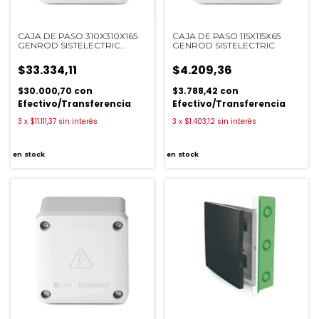
CAJA DE PASO 310X310X165
CAJA DE PASO 115X115X65
GENROD SISTELECTRIC
GENROD SISTELECTRIC
22313116B
$33.334,11
$4.209,36
$30.000,70
con
$3.788,42
con
Efectivo/Transferencia
Efectivo/Transferencia
3
x
$11.111,37
sin interés
3
x
$1.403,12
sin interés
en stock
en stock