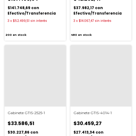
$141.748,69
con
$37.982,17
con
Efectivo/Transferencia
Efectivo/Transferencia
3
x
$52.499,51
sin interés
3
x
$14.067,47
sin interés
200
en stock
480
en stock
Gabinete GTIS-2525-1
Gabinete GTIS-4014-1
$33.586,51
$30.459,27
$30.227,86
con
$27.413,34
con