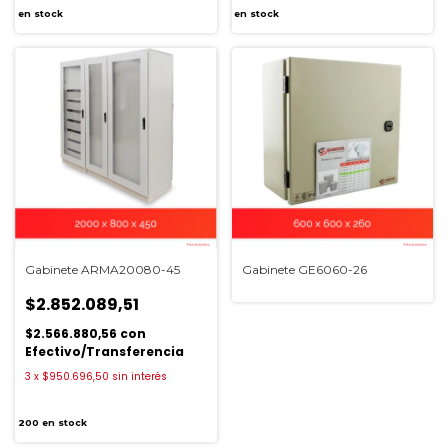
en stock
en stock
Gabinete ARMA20080-45
Gabinete GE6060-26
$2.852.089,51
$2.566.880,56
con
Efectivo/Transferencia
3
x
$950.696,50
sin interés
200
en stock