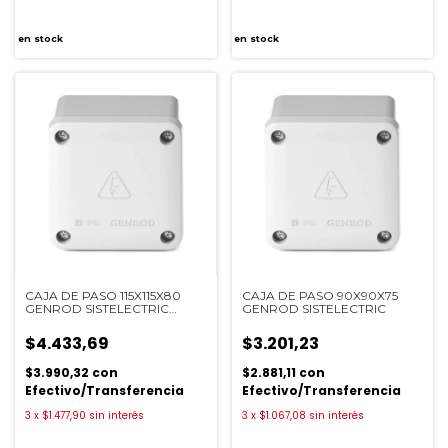
en stock
en stock
CAJA DE PASO 115X115X80
CAJA DE PASO 90X90X75
GENROD SISTELECTRIC
GENROD SISTELECTRIC
22111108B
$4.433,69
$3.201,23
$3.990,32
con
$2.881,11
con
Efectivo/Transferencia
Efectivo/Transferencia
3
x
$1.477,90
sin interés
3
x
$1.067,08
sin interés