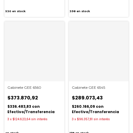
530
en stock
398
en stock
Gabinete GEE 6560
Gabinete GEE 6545
$373.870,92
$289.073,43
$336.483,83
con
$260.166,09
con
Efectivo/Transferencia
Efectivo/Transferencia
3
x
$124.623,64
sin interés
3
x
$96.357,81
sin interés
en stock
178
en stock