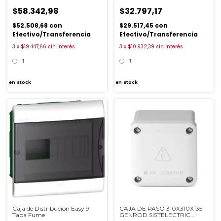
$58.342,98
$32.797,17
$52.508,68
con
$29.517,45
con
Efectivo/Transferencia
Efectivo/Transferencia
3
x
$19.447,66
sin interés
3
x
$10.932,39
sin interés
+1
+1
en stock
en stock
Caja de Distribucion Easy 9
CAJA DE PASO 310X310X135
Tapa Fume
GENROD SISTELECTRIC