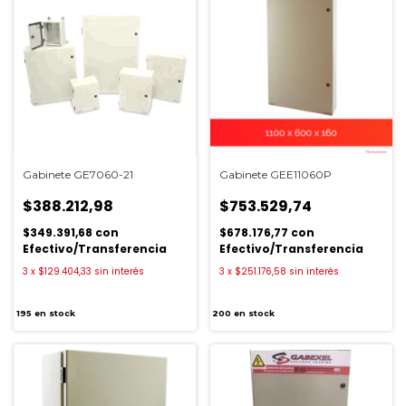
Gabinete GE7060-21
Gabinete GEE11060P
$388.212,98
$753.529,74
$349.391,68
con
$678.176,77
con
Efectivo/Transferencia
Efectivo/Transferencia
3
x
$129.404,33
sin interés
3
x
$251.176,58
sin interés
195
en stock
200
en stock