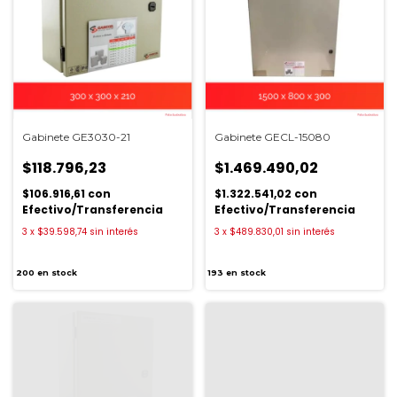
Gabinete GE3030-21
Gabinete GECL-15080
$118.796,23
$1.469.490,02
$106.916,61
con
$1.322.541,02
con
Efectivo/Transferencia
Efectivo/Transferencia
3
x
$39.598,74
sin interés
3
x
$489.830,01
sin interés
200
en stock
193
en stock