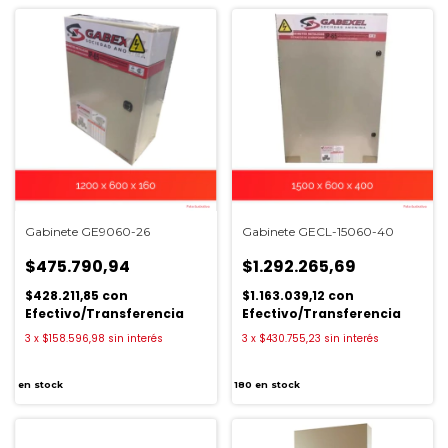
Gabinete GE9060-26
Gabinete GECL-15060-40
$475.790,94
$1.292.265,69
$428.211,85
con
$1.163.039,12
con
Efectivo/Transferencia
Efectivo/Transferencia
3
x
$158.596,98
sin interés
3
x
$430.755,23
sin interés
en stock
180
en stock