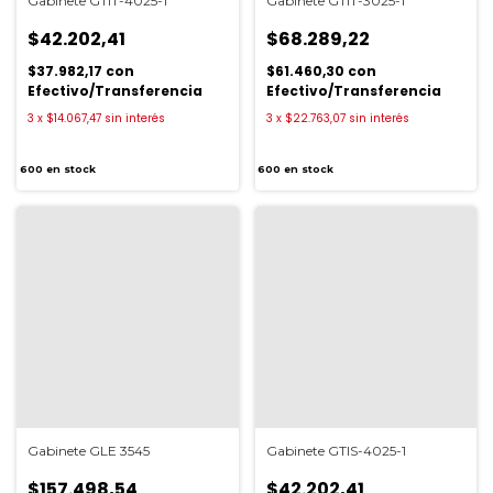
Gabinete GTIT-4025-1
Gabinete GTIT-3025-1
$42.202,41
$68.289,22
$37.982,17
con
$61.460,30
con
Efectivo/Transferencia
Efectivo/Transferencia
3
x
$14.067,47
sin interés
3
x
$22.763,07
sin interés
600
en stock
600
en stock
Gabinete GLE 3545
Gabinete GTIS-4025-1
$157.498,54
$42.202,41