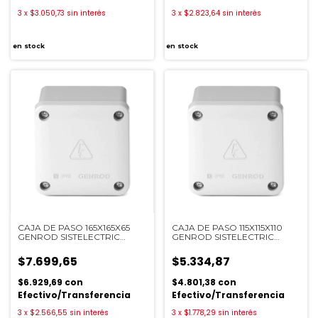
3
x
$3.050,73
sin interés
3
x
$2.823,64
sin interés
en stock
en stock
CAJA DE PASO 165X165X65
CAJA DE PASO 115X115X110
GENROD SISTELECTRIC
GENROD SISTELECTRIC
22161606B
22111111B
$7.699,65
$5.334,87
$6.929,69
con
$4.801,38
con
Efectivo/Transferencia
Efectivo/Transferencia
3
x
$2.566,55
sin interés
3
x
$1.778,29
sin interés