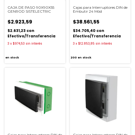
CAJA DE PASO 90X90X55
Cajas para Interruptores DIN de
GENROD SISTELECTRIC
Embutir 24 Mód
$2.923,59
$38.561,55
$2.631,23
con
$34.705,40
con
Efectivo/Transferencia
Efectivo/Transferencia
3
x
$974,53
sin interés
3
x
$12.853,85
sin interés
en stock
200
en stock
Cajas para Interruptores DIN de
Cajas para Interruptores DIN de