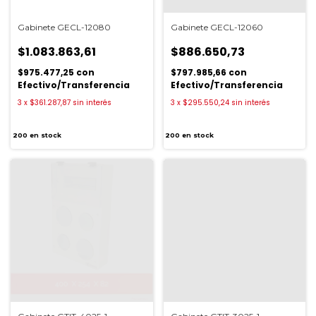
Gabinete GECL-12080
Gabinete GECL-12060
$1.083.863,61
$886.650,73
$975.477,25
con
$797.985,66
con
Efectivo/Transferencia
Efectivo/Transferencia
3
x
$361.287,87
sin interés
3
x
$295.550,24
sin interés
200
en stock
200
en stock