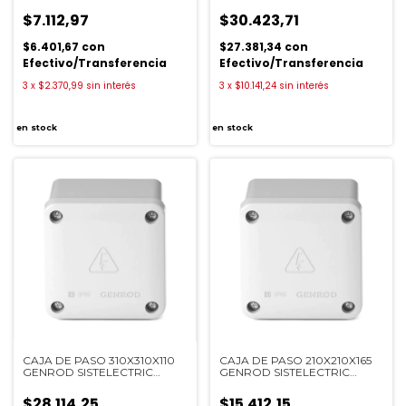
22313113B
$7.112,97
$30.423,71
$6.401,67
con
$27.381,34
con
Efectivo/Transferencia
Efectivo/Transferencia
3
x
$2.370,99
sin interés
3
x
$10.141,24
sin interés
en stock
en stock
CAJA DE PASO 310X310X110
CAJA DE PASO 210X210X165
GENROD SISTELECTRIC
GENROD SISTELECTRIC
22313111B
22212116B
$28.114,25
$15.412,15