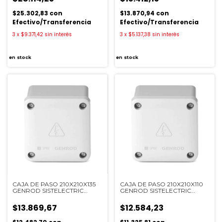
$25.302,83
con
$13.870,94
con
Efectivo/Transferencia
Efectivo/Transferencia
3
x
$9.371,42
sin interés
3
x
$5.137,38
sin interés
en stock
en stock
CAJA DE PASO 210X210X135
CAJA DE PASO 210X210X110
GENROD SISTELECTRIC
GENROD SISTELECTRIC
22212113B
22212111B
$13.869,67
$12.584,23