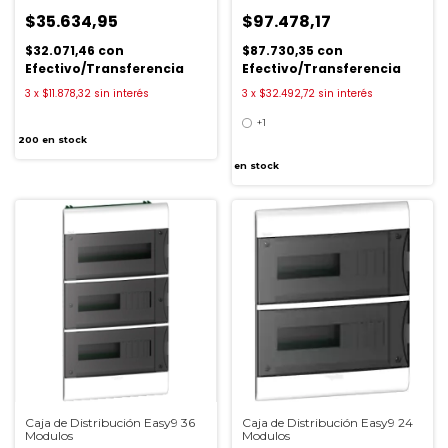
$35.634,95
$97.478,17
$32.071,46
con
$87.730,35
con
Efectivo/Transferencia
Efectivo/Transferencia
3
x
$11.878,32
sin interés
3
x
$32.492,72
sin interés
+1
200
en stock
en stock
Caja de Distribución Easy9 36
Caja de Distribución Easy9 24
Modulos
Modulos