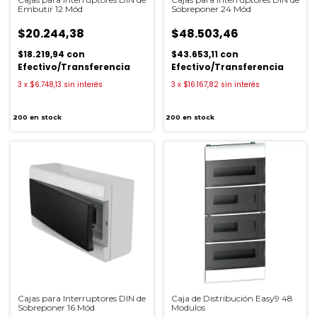
Embutir 12 Mód
Sobreponer 24 Mód
$20.244,38
$48.503,46
$18.219,94
con
$43.653,11
con
Efectivo/Transferencia
Efectivo/Transferencia
3
x
$6.748,13
sin interés
3
x
$16.167,82
sin interés
200
en stock
200
en stock
Cajas para Interruptores DIN de
Caja de Distribución Easy9 48
Sobreponer 16 Mód
Modulos