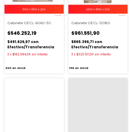
Gabinete GECL-6060-30
Gabinete GECL-12080
$546.252,19
$961.551,90
$491.626,97
con
$865.396,71
con
Efectivo/Transferencia
Efectivo/Transferencia
3
x
$182.084,06
sin interés
3
x
$320.517,30
sin interés
200
en stock
196
en stock