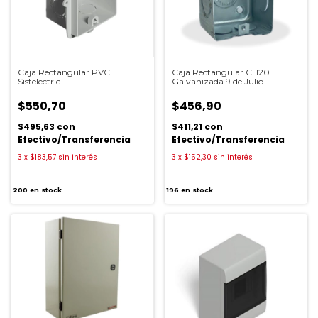
Caja Rectangular PVC
Caja Rectangular CH20
Sistelectric
Galvanizada 9 de Julio
$550,70
$456,90
$495,63
con
$411,21
con
Efectivo/Transferencia
Efectivo/Transferencia
3
x
$183,57
sin interés
3
x
$152,30
sin interés
200
en stock
196
en stock