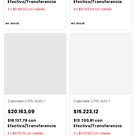
Efectivo/Transferencia
Efectivo/Transferencia
3
x
$11.195,50
sin interés
3
x
$10.153,09
sin interés
en stock
en stock
Gabinete GTIS-1425-1
Gabinete GTIS-1414-1
$20.153,09
$15.223,12
$18.137,78
con
$13.700,81
con
Efectivo/Transferencia
Efectivo/Transferencia
3
x
$6.717,70
sin interés
3
x
$5.074,37
sin interés