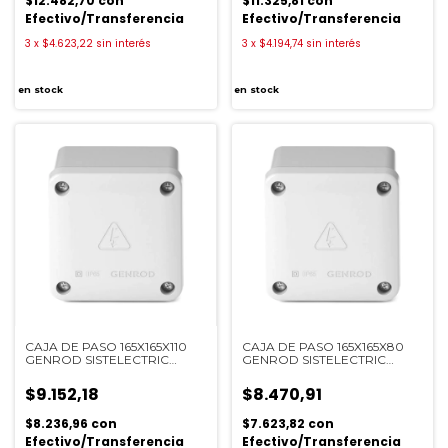
$12.482,70
con
$11.325,81
con
Efectivo/Transferencia
Efectivo/Transferencia
3
x
$4.623,22
sin interés
3
x
$4.194,74
sin interés
en stock
en stock
CAJA DE PASO 165X165X110
CAJA DE PASO 165X165X80
GENROD SISTELECTRIC
GENROD SISTELECTRIC
22161611B
22161608B
$9.152,18
$8.470,91
$8.236,96
con
$7.623,82
con
Efectivo/Transferencia
Efectivo/Transferencia