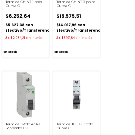
Térmica CHINT 1 polo
Térmica CHINT 3 polos
Curva C
Curva C
$6.252,64
$15.575,51
$5.627,38
con
$14.017,96
con
Efectivo/Transferencia
Efectivo/Transferencia
3
x
$2.084,21
sin interés
3
x
$5.191,84
sin interés
ia
en stock
en stock
Termica 1 Polo 4,5ka
Térmica JELUZ 1 polo
Schneider E9
Curva C