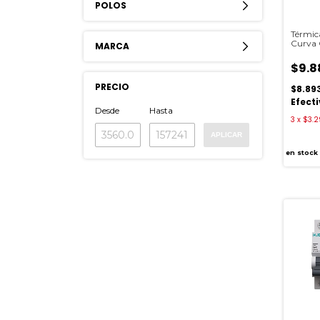
POLOS
Térmic
Curva
MARCA
$9.8
PRECIO
$8.89
Efect
Desde
Hasta
3
x
$3.2
APLICAR
en stock