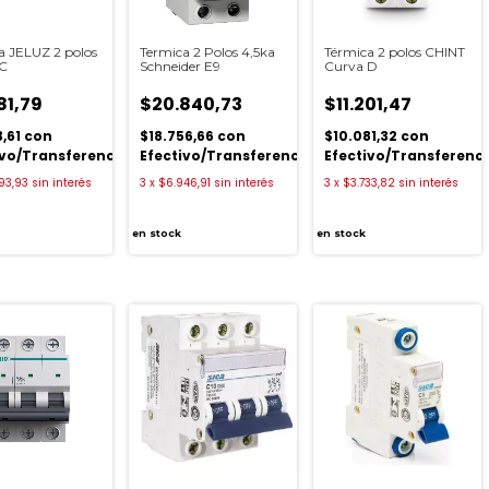
a JELUZ 2 polos
Termica 2 Polos 4,5ka
Térmica 2 polos CHINT
 C
Schneider E9
Curva D
81,79
$20.840,73
$11.201,47
3,61
con
$18.756,66
con
$10.081,32
con
ivo/Transferencia
Efectivo/Transferencia
Efectivo/Transferenc
93,93
sin interés
3
x
$6.946,91
sin interés
3
x
$3.733,82
sin interés
en stock
en stock