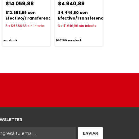
$14.059,88
$4.940,89
$12.653,89
con
$4.446,80
con
ia
Efectivo/Transferencia
Efectivo/Transferencia
3
x
$4.686,63
sin interés
3
x
$1.646,96
sin interés
en stock
100160
en stock
WSLETTER