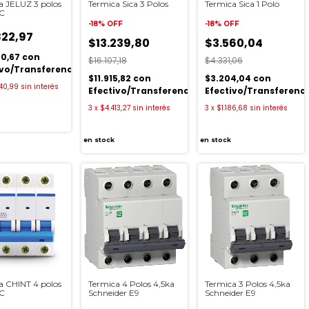
a JELUZ 3 polos
Termica Sica 3 Polos
Termica Sica 1 Polo
 C
-
18
%
OFF
-
18
%
OFF
822,97
$13.239,80
$3.560,04
40,67
con
$16.107,18
$4.331,06
ivo/Transferencia
$11.915,82
con
$3.204,04
con
40,99
sin interés
Efectivo/Transferencia
Efectivo/Transferenc
3
x
$4.413,27
sin interés
3
x
$1.186,68
sin interés
en stock
en stock
a CHINT 4 polos
Termica 4 Polos 4,5ka
Termica 3 Polos 4,5ka
 C
Schneider E9
Schneider E9