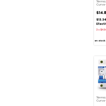
Térmic
Curva
$14.
$13.3
Efect
3
x
$4.9
en stock
Térmic
Curva