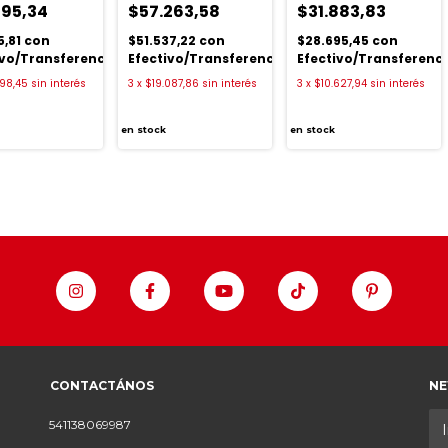
795,34
$57.263,58
$31.883,83
5,81
con
$51.537,22
con
$28.695,45
con
ivo/Transferencia
Efectivo/Transferencia
Efectivo/Transferenc
98,45
sin interés
3
x
$19.087,86
sin interés
3
x
$10.627,94
sin interés
en stock
en stock
CONTACTÁNOS
NE
541138069987