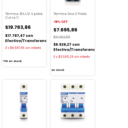
Térmica JELUZ 4 polos
Termica Sica 2 Polos
Curva C
-
18
%
OFF
$19.763,86
$7.695,86
$17.787,47
con
$9.362,55
ia
Efectivo/Transferencia
$6.926,27
con
3
x
$6.587,95
sin interés
Efectivo/Transferencia
3
x
$2.565,29
sin interés
176
en stock
en stock