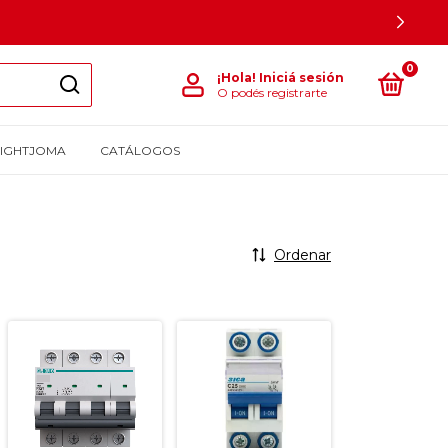
0
¡Hola!
Iniciá sesión
O podés registrarte
LIGHTJOMA
CATÁLOGOS
Ordenar