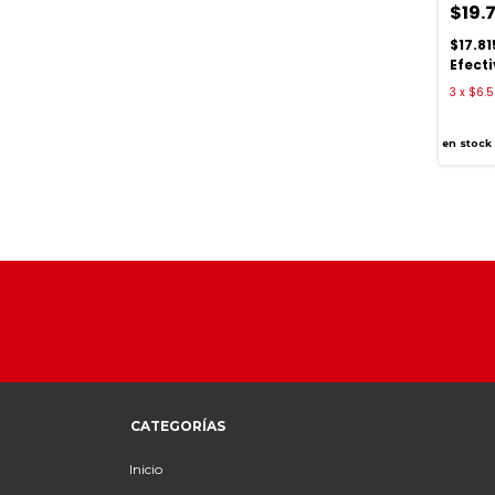
$19.
$17.81
Efect
3
x
$6.5
en stock
CATEGORÍAS
Inicio