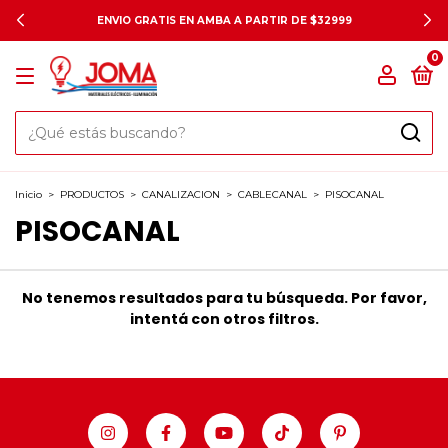
ENVIO GRATIS EN AMBA A PARTIR DE $32999
0
Inicio
>
PRODUCTOS
>
CANALIZACION
>
CABLECANAL
>
PISOCANAL
PISOCANAL
No tenemos resultados para tu búsqueda. Por favor,
intentá con otros filtros.