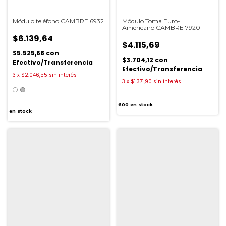
Módulo teléfono CAMBRE 6932
Módulo Toma Euro-
Americano CAMBRE 7920
$6.139,64
$4.115,69
$5.525,68
con
$3.704,12
con
Efectivo/Transferencia
Efectivo/Transferencia
3
x
$2.046,55
sin interés
3
x
$1.371,90
sin interés
600
en stock
en stock