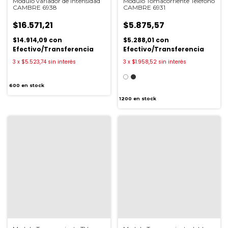
Modulo variador de intensidad
Modulo Tomacorriente Teléfono
CAMBRE 6938
CAMBRE 6931
$16.571,21
$5.875,57
$14.914,09
con
$5.288,01
con
Efectivo/Transferencia
Efectivo/Transferencia
3
x
$5.523,74
sin interés
3
x
$1.958,52
sin interés
600
en stock
1200
en stock