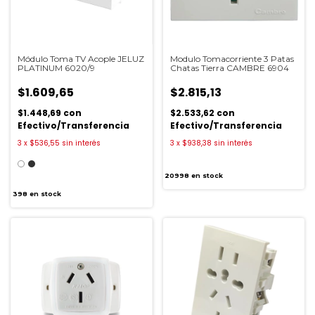
Módulo Toma TV Acople JELUZ
Modulo Tomacorriente 3 Patas
PLATINUM 6020/9
Chatas Tierra CAMBRE 6904
$1.609,65
$2.815,13
$1.448,69
con
$2.533,62
con
Efectivo/Transferencia
Efectivo/Transferencia
3
x
$536,55
sin interés
3
x
$938,38
sin interés
20998
en stock
398
en stock