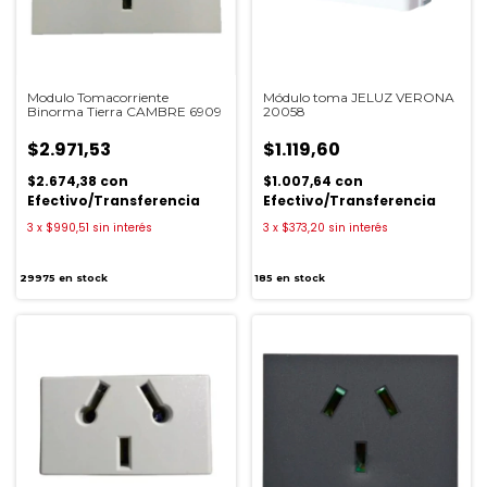
Modulo Tomacorriente
Módulo toma JELUZ VERONA
Binorma Tierra CAMBRE 6909
20058
$2.971,53
$1.119,60
$2.674,38
con
$1.007,64
con
Efectivo/Transferencia
Efectivo/Transferencia
3
x
$990,51
sin interés
3
x
$373,20
sin interés
29975
en stock
185
en stock