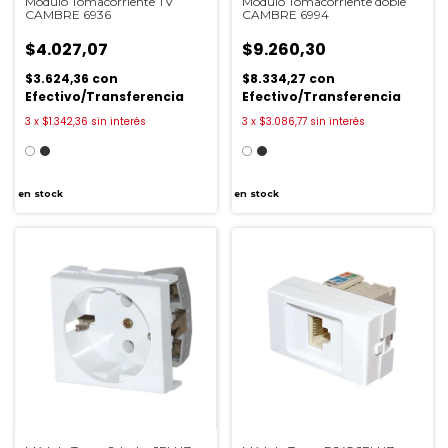
Modulo Tomacorriente TV
Modulo Tomacorriente doble
CAMBRE 6936
CAMBRE 6994
$4.027,07
$9.260,30
$3.624,36
con
$8.334,27
con
Efectivo/Transferencia
Efectivo/Transferencia
3
x
$1.342,36
sin interés
3
x
$3.086,77
sin interés
en stock
en stock