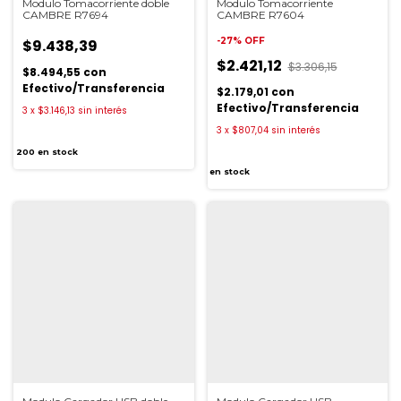
Modulo Tomacorriente doble
Modulo Tomacorriente
CAMBRE R7694
CAMBRE R7604
-
27
%
OFF
$9.438,39
$2.421,12
$3.306,15
$8.494,55
con
Efectivo/Transferencia
$2.179,01
con
Efectivo/Transferencia
3
x
$3.146,13
sin interés
3
x
$807,04
sin interés
200
en stock
en stock