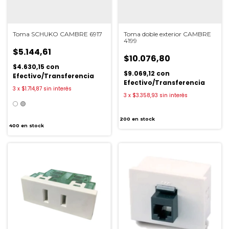
Toma SCHUKO CAMBRE 6917
Toma doble exterior CAMBRE
4199
$5.144,61
$10.076,80
$4.630,15
con
$9.069,12
con
Efectivo/Transferencia
Efectivo/Transferencia
3
x
$1.714,87
sin interés
3
x
$3.358,93
sin interés
200
en stock
400
en stock