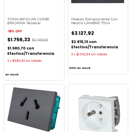
TOMA BIPOLAR COMB.
Modulo Tomacorriente Con
BINORMA Teclastar
Neutro CAMBRE 7904
-
18
%
OFF
$3.127,92
$1.756,33
$2.148,92
$2.815,13
con
Efectivo/Transferencia
$1.580,70
con
Efectivo/Transferencia
3
x
$1.042,64
sin interés
3
x
$585,44
sin interés
2991
en stock
en stock