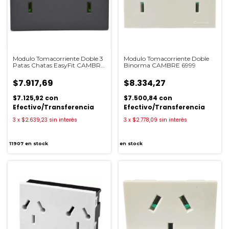
Modulo Tomacorriente Doble 3
Modulo Tomacorriente Doble
Patas Chatas EasyFit CAMBRE
Binorma CAMBRE 6999
7997
$7.917,69
$8.334,27
$7.125,92
con
$7.500,84
con
Efectivo/Transferencia
Efectivo/Transferencia
3
x
$2.639,23
sin interés
3
x
$2.778,09
sin interés
11907
en stock
en stock