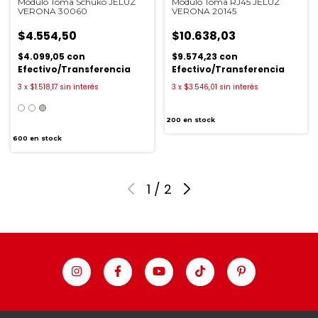
Módulo Toma Schuko JELUZ
Módulo Toma RJ45 JELUZ
VERONA 30060
VERONA 20145
$4.554,50
$10.638,03
$4.099,05
con
$9.574,23
con
Efectivo/Transferencia
Efectivo/Transferencia
3
x
$1.518,17
sin interés
3
x
$3.546,01
sin interés
200
en stock
600
en stock
1
/
2