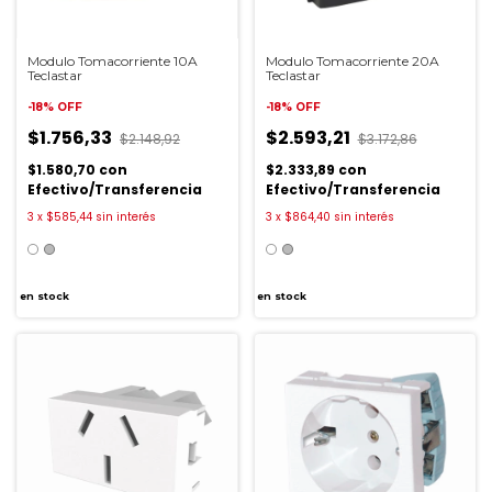
Modulo Tomacorriente 10A
Modulo Tomacorriente 20A
Teclastar
Teclastar
-
18
%
OFF
-
18
%
OFF
$1.756,33
$2.593,21
$2.148,92
$3.172,86
$1.580,70
con
$2.333,89
con
Efectivo/Transferencia
Efectivo/Transferencia
3
x
$585,44
sin interés
3
x
$864,40
sin interés
en stock
en stock