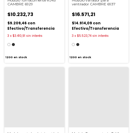
Modulo Tomacorriente RJ45
Modulo variador para
CAMBRE 6929
ventilador CAMBRE 6937
$10.232,73
$16.571,21
$9.209,46
con
$14.914,09
con
Efectivo/Transferencia
Efectivo/Transferencia
3
x
$3.410,91
sin interés
3
x
$5.523,74
sin interés
1200
en stock
1200
en stock