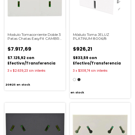
Modulo Tomacorriente Doble 3
Módulo Toma JELUZ
Patas Chatas EasyFit CAMBRE
PLATINUM 8006/8
6997
$7.917,69
$926,21
$7.125,92
con
$833,59
con
Efectivo/Transferencia
Efectivo/Transferencia
3
x
$2.639,23
sin interés
3
x
$308,74
sin interés
20825
en stock
en stock