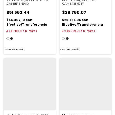
Modulo Cargador USB doble
Modulo Cargador USB
CAMBRE 6960
CAMBRE 6957
$51.563,44
$29.760,07
$46.407,10
con
$26.784,06
con
Efectivo/Transferencia
Efectivo/Transferencia
3
x
$17.187,81
sin interés
3
x
$9.920,02
sin interés
1200
en stock
1200
en stock