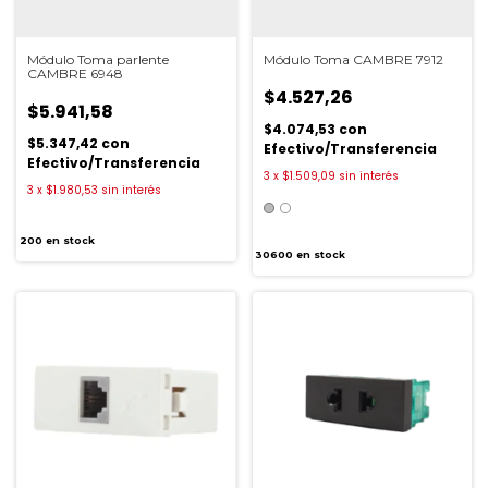
Módulo Toma parlente
Módulo Toma CAMBRE 7912
CAMBRE 6948
$4.527,26
$5.941,58
$4.074,53
con
$5.347,42
con
Efectivo/Transferencia
Efectivo/Transferencia
3
x
$1.509,09
sin interés
3
x
$1.980,53
sin interés
200
en stock
30600
en stock