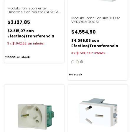
Modulo Tomacorriente
Binorma Con Neutro CAMBRE
7909
Módulo Toma Schuko JELUZ
$3.127,85
VERONA 30061
$2.815,07
con
$4.554,50
Efectivo/Transferencia
$4.099,05
con
3
x
$1.042,62
sin interés
Efectivo/Transferencia
3
x
$1.518,17
sin interés
119995
en stock
en stock