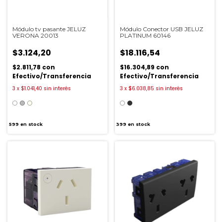
Módulo tv pasante JELUZ
Módulo Conector USB JELUZ
VERONA 20013
PLATINUM 60146
$3.124,20
$18.116,54
$2.811,78
con
$16.304,89
con
Efectivo/Transferencia
Efectivo/Transferencia
3
x
$1.041,40
sin interés
3
x
$6.038,85
sin interés
599
en stock
399
en stock