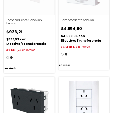
Tomacorriente Conexión
Tomacorriente Schuko
Lateral
$4.554,50
$926,21
$4.099,05
con
$833,59
con
Efectivo/Transferencia
Efectivo/Transferencia
3
x
$1.518,17
sin interés
3
x
$308,74
sin interés
en stock
en stock