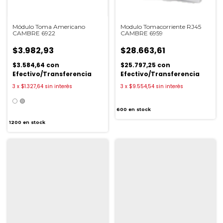
Módulo Toma Americano
Modulo Tomacorriente RJ45
CAMBRE 6922
CAMBRE 6959
$3.982,93
$28.663,61
$3.584,64
con
$25.797,25
con
Efectivo/Transferencia
Efectivo/Transferencia
3
x
$1.327,64
sin interés
3
x
$9.554,54
sin interés
600
en stock
1200
en stock