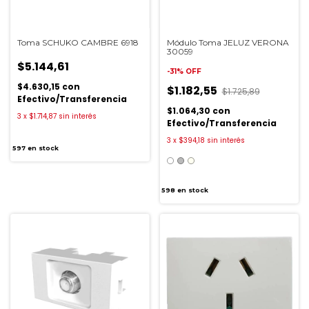
Toma SCHUKO CAMBRE 6918
Módulo Toma JELUZ VERONA
30059
$5.144,61
-
31
%
OFF
$4.630,15
con
$1.182,55
$1.725,89
Efectivo/Transferencia
$1.064,30
con
3
x
$1.714,87
sin interés
Efectivo/Transferencia
3
x
$394,18
sin interés
597
en stock
598
en stock