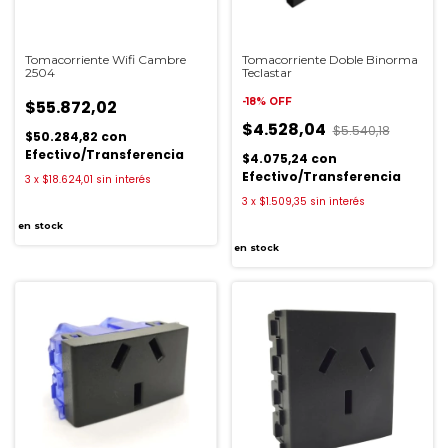
Tomacorriente Wifi Cambre
Tomacorriente Doble Binorma
2504
Teclastar
-
18
%
OFF
$55.872,02
$4.528,04
$5.540,18
$50.284,82
con
Efectivo/Transferencia
$4.075,24
con
Efectivo/Transferencia
3
x
$18.624,01
sin interés
3
x
$1.509,35
sin interés
en stock
en stock