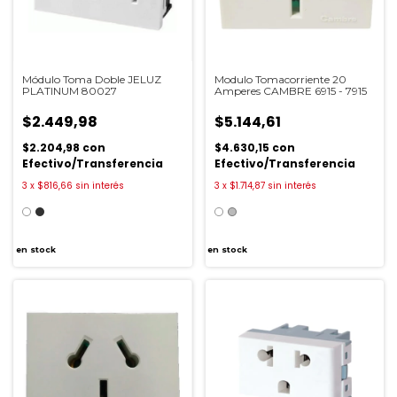
Módulo Toma Doble JELUZ
Modulo Tomacorriente 20
PLATINUM 80027
Amperes CAMBRE 6915 - 7915
$2.449,98
$5.144,61
$2.204,98
con
$4.630,15
con
Efectivo/Transferencia
Efectivo/Transferencia
3
x
$816,66
sin interés
3
x
$1.714,87
sin interés
en stock
en stock