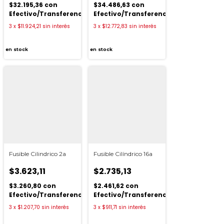
$32.195,36
con
$34.486,63
con
ia
Efectivo/Transferencia
Efectivo/Transferencia
3
x
$11.924,21
sin interés
3
x
$12.772,83
sin interés
en stock
en stock
Fusible Cilindrico 2a
Fusible Cilíndrico 16a
$3.623,11
$2.735,13
$3.260,80
con
$2.461,62
con
Efectivo/Transferencia
Efectivo/Transferencia
ia
3
x
$1.207,70
sin interés
3
x
$911,71
sin interés