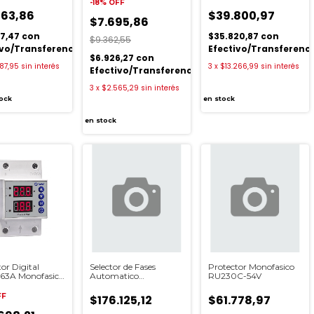
-
18
%
OFF
763,86
$39.800,97
$7.695,86
87,47
con
$35.820,87
con
$9.362,55
ivo/Transferencia
Efectivo/Transferenc
$6.926,27
con
87,95
sin interés
3
x
$13.266,99
sin interés
Efectivo/Transferencia
3
x
$2.565,29
sin interés
ock
en stock
en stock
or Digital
Selector de Fases
Protector Monofasico
e 63A Monofasico
Automatico
RU230C-54V
VA-63A P
RU500F80
FF
$176.125,12
$61.778,97