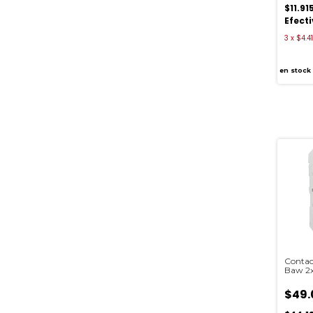
$11.91
Efect
3
x
$4.4
en stock
Contac
Baw 2
$49.