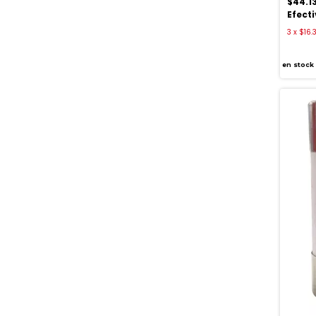
$44.1
Efect
3
x
$16.3
en stock