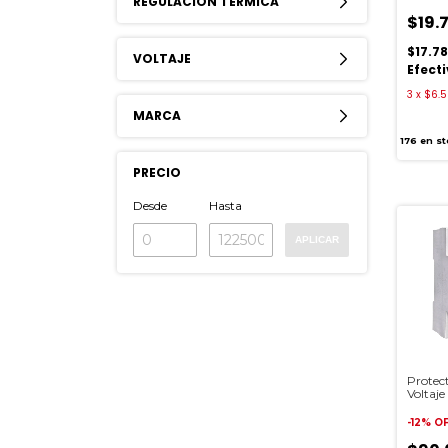
REGULACION TERMICA
$19.
$17.7
VOLTAJE
Efect
3
x
$6.5
MARCA
176
en st
PRECIO
Desde
Hasta
APLICAR
Protect
Voltaj
BAW P
-
12
%
O