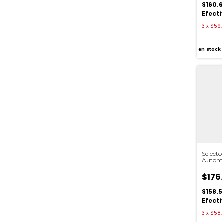
$160.
Efect
3
x
$59.
en stock
Selecto
Automa
Baw
$176.
$158.5
Efect
3
x
$58.