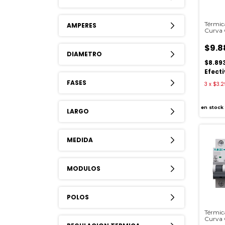
Térmic
AMPERES
Curva
$9.8
DIAMETRO
$8.89
Efect
FASES
3
x
$3.2
en stock
LARGO
MEDIDA
MODULOS
POLOS
Térmic
Curva