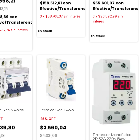
698,21
$158.512,61
con
$55.601,07
con
43,15
Efectivo/Transferencia
Efectivo/Transferenc
28,39
con
3
x
$58.708,37
sin interés
3
x
$20.592,99
sin
interés
ivo/Transferencia
232,74
sin interés
en stock
en stock
 Sica 3 Polos
Termica Sica 1 Polo
FF
-
18
%
OFF
239,80
$3.560,04
Protector Monofasico
,18
$4.331,06
2P 32A 220v Baw