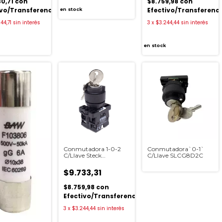
30,71
con
$8.759,98
con
ivo/Transferencia
Efectivo/Transferenc
en stock
44,71
sin interés
3
x
$3.244,44
sin interés
en stock
Conmutadora 1-0-2
Conmutadora`0-1`
C/Llave Steck
C/Llave SLCG8D2C
SLCG8T0C
$9.733,31
$8.759,98
con
Efectivo/Transferencia
3
x
$3.244,44
sin interés