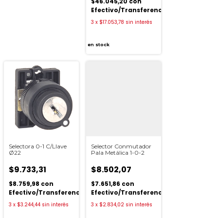
$46.045,20
con
ia
Efectivo/Transferencia
3
x
$17.053,78
sin interés
en stock
Selectora 0-1 C/Llave
Selector Conmutador
Ø22
Pala Metálica 1-0-2
$9.733,31
$8.502,07
$8.759,98
con
$7.651,86
con
Efectivo/Transferencia
Efectivo/Transferencia
3
x
$3.244,44
sin interés
3
x
$2.834,02
sin interés