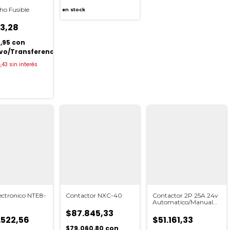
ho Fusible
en stock
23,28
0,95
con
ivo/Transferencia
,43
sin interés
lectronico NTE8-
Contactor NXC-40
Contactor 2P 25A 24v
Automatico/Manual
Elibet
$87.845,33
.522,56
$51.161,33
$79.060,80
con