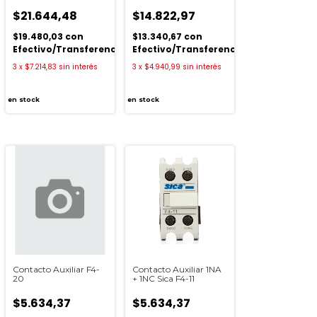
$21.644,48
$14.822,97
$19.480,03
con
$13.340,67
con
ia
Efectivo/Transferencia
Efectivo/Transferencia
3
x
$7.214,83
sin interés
3
x
$4.940,99
sin interés
en stock
en stock
Contacto Auxiliar F4-
Contacto Auxiliar 1NA
20
+ 1NC Sica F4-11
$5.634,37
$5.634,37