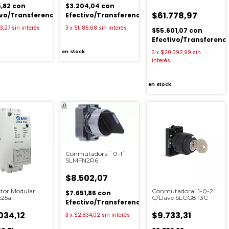
5,82
con
$3.204,04
con
$61.778,97
ivo/Transferencia
Efectivo/Transferencia
13,27
sin interés
3
x
$1.186,68
sin interés
$55.601,07
con
Efectivo/Transferenc
3
x
$20.592,99
sin
en stock
interés
en stock
Conmutadora `0-1`
SLMFN2R6
$8.502,07
tor Modular
Conmutadora`1-0-2`
$7.651,86
con
x25a
C/Llave SLCG8T3C
Efectivo/Transferencia
034,12
$9.733,31
3
x
$2.834,02
sin interés