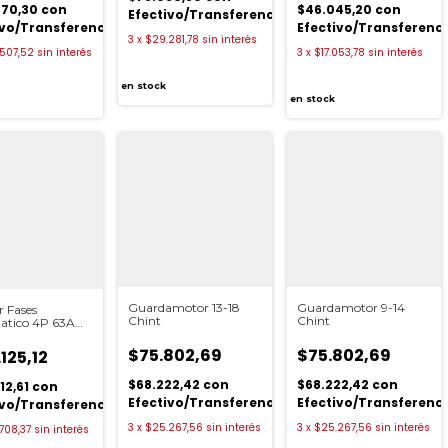
670,30
con
$46.045,20
con
Efectivo/Transferencia
ivo/Transferencia
Efectivo/Transferenc
3
x
$29.281,78
sin interés
507,52
sin interés
3
x
$17.053,78
sin interés
en stock
en stock
Guardamotor 13-18
Guardamotor 9-14
r Fases
Chint
Chint
tico 4P 63A
$75.802,69
$75.802,69
125,12
$68.222,42
con
$68.222,42
con
12,61
con
Efectivo/Transferencia
Efectivo/Transferenc
ivo/Transferencia
3
x
$25.267,56
sin interés
3
x
$25.267,56
sin interés
708,37
sin interés