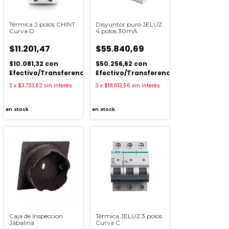
Térmica 2 polos CHINT
Disyuntor puro JELUZ
Curva D
4 polos 30mA
$11.201,47
$55.840,69
$10.081,32
con
$50.256,62
con
ia
Efectivo/Transferencia
Efectivo/Transferencia
3
x
$3.733,82
sin interés
3
x
$18.613,56
sin interés
en stock
en stock
Caja de Inspeccion
Térmica JELUZ 3 polos
Jabalina
Curva C