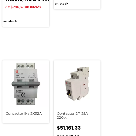
en stock
3
x
$296,67
sin interés
en stock
ia
Contactor Ika 2X32A
Contactor 2P 25A
220v
Automatico/Manual
Elibet
$51.161,33