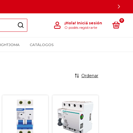
0
¡Hola!
Iniciá sesión
O podés registrarte
LIGHTJOMA
CATÁLOGOS
Ordenar