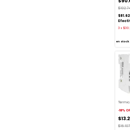
$90.
$102.7
$81.6
Efect
3
x
$30.
en stock
Termica
-
18
%
O
$13.
$16.107