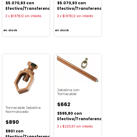
$5.070,93
con
$5.070,93
con
ia
Efectivo/Transferencia
Efectivo/Transferencia
3
x
$1.878,12
sin interés
3
x
$1.878,12
sin interés
en stock
en stock
Jabalina con
Tomacable
$662
Tomacable Jabalina
Normalizado
$595,80
con
Efectivo/Transferencia
$890
3
x
$220,67
sin interés
$801
con
Efectivo/Transferencia