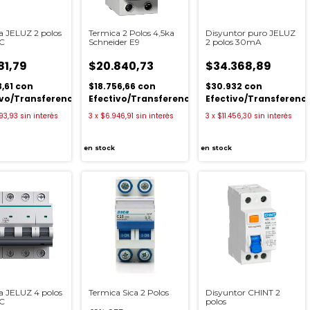
a JELUZ 2 polos
Termica 2 Polos 4,5ka
Disyuntor puro JELUZ
 C
Schneider E9
2 polos 30mA
81,79
$20.840,73
$34.368,89
3,61
con
$18.756,66
con
$30.932
con
ivo/Transferencia
Efectivo/Transferencia
Efectivo/Transferenc
93,93
sin interés
3
x
$6.946,91
sin interés
3
x
$11.456,30
sin interés
en stock
en stock
a JELUZ 4 polos
Termica Sica 2 Polos
Disyuntor CHINT 2
 C
polos