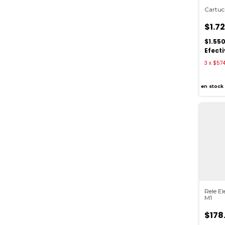
Cartuc
$1.7
$1.55
Efect
3
x
$574
en stock
Rele E
M1
$178