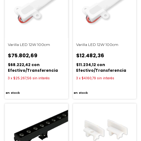
Varilla LED 12W 100cm
Varilla LED 12W 100cm
$75.802,69
$12.482,36
$68.222,42
con
$11.234,12
con
Efectivo/Transferencia
Efectivo/Transferencia
3
x
$25.267,56
sin interés
3
x
$4.160,79
sin interés
en stock
en stock