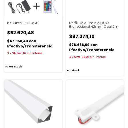
Kit Cinta LED RGB
Perfil De Aluminio DUO
Bidireccional 42mm Opal 2m
$52.620,48
$87.374,10
$47.358,43
con
$78.636,69
con
Efectivo/Transferencia
Efectivo/Transferencia
3
x
$17.540,16
sin interés
3
x
$29.124,70
sin interés
10
en stock
en stock