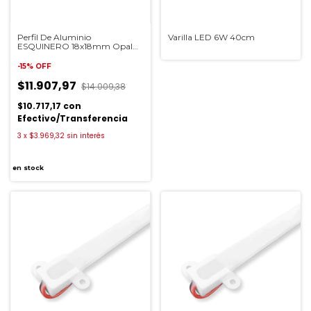
Perfil De Aluminio
Varilla LED 6W 40cm
ESQUINERO 18x18mm Opal
2m
-
15
%
OFF
$11.907,97
$14.009,38
$10.717,17
con
Efectivo/Transferencia
3
x
$3.969,32
sin interés
en stock