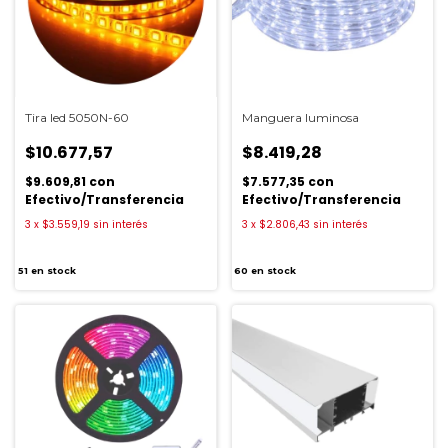
Tira led 5050N-60
Manguera luminosa
$10.677,57
$8.419,28
$9.609,81
con
$7.577,35
con
Efectivo/Transferencia
Efectivo/Transferencia
3
x
$3.559,19
sin interés
3
x
$2.806,43
sin interés
51
en stock
60
en stock