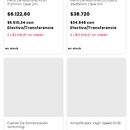
Perfil De Aluminio FLAT
Perfil De Aluminio DOUBLE
17x7mm Opal 2m
35x35mm Opal 2m
$6.122,60
$38.720
$5.510,34
con
$34.848
con
Efectivo/Transferencia
Efectivo/Transferencia
3
x
$2.040,87
sin interés
3
x
$12.906,67
sin interés
en stock
en stock
Fuente De Alimentación
Amplificador High Speed RGB
Switching