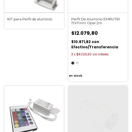
KIT para Perfil de aluminio
Perfil De Aluminio EMBUTIR
17x7mm Opal 2m
$12.079,80
$10.871,82
con
Efectivo/Transferencia
3
x
$4.026,60
sin interés
+1
en stock