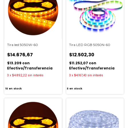
Tira led 5050W-60
Tira LED RGB 5050N-60
$14.676,67
$12.502,30
$13.209
con
$11.252,07
con
Efectivo/Transferencia
Efectivo/Transferencia
3
x
$4.892,22
sin interés
3
x
$4.167,43
sin interés
15
en stock
5
en stock