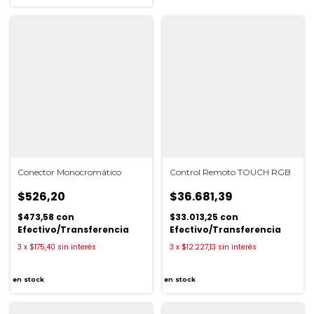
Conector Monocromático
Control Remoto TOUCH RGB
$526,20
$36.681,39
$473,58
con
$33.013,25
con
Efectivo/Transferencia
Efectivo/Transferencia
3
x
$175,40
sin interés
3
x
$12.227,13
sin interés
en stock
en stock