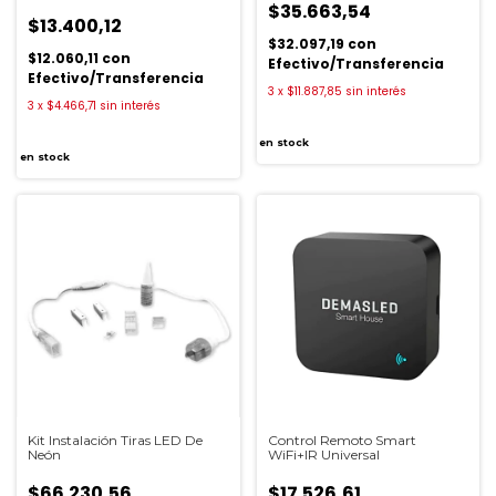
$35.663,54
$13.400,12
$32.097,19
con
$12.060,11
con
Efectivo/Transferencia
Efectivo/Transferencia
3
x
$11.887,85
sin interés
3
x
$4.466,71
sin interés
en stock
en stock
Kit Instalación Tiras LED De
Control Remoto Smart
Neón
WiFi+IR Universal
$66.230,56
$17.526,61