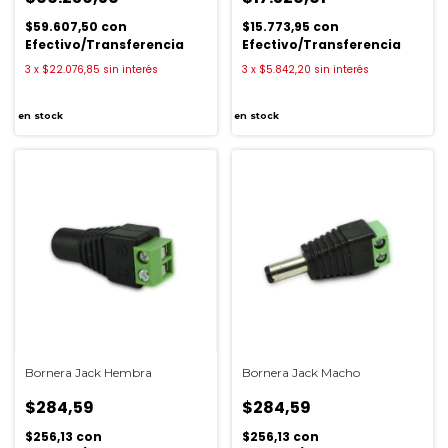
$59.607,50
con
$15.773,95
con
Efectivo/Transferencia
Efectivo/Transferencia
3
x
$22.076,85
sin interés
3
x
$5.842,20
sin interés
en stock
en stock
Bornera Jack Hembra
Bornera Jack Macho
$284,59
$284,59
$256,13
con
$256,13
con