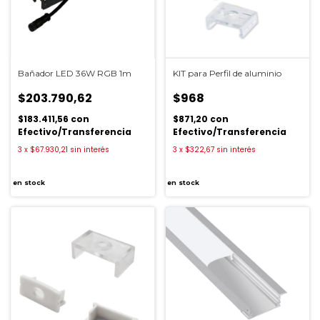
Bañador LED 36W RGB 1m
KIT para Perfil de aluminio
$203.790,62
$968
$183.411,56
con
$871,20
con
Efectivo/Transferencia
Efectivo/Transferencia
3
x
$67.930,21
sin interés
3
x
$322,67
sin interés
en stock
en stock