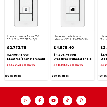
Llave armada Toma TV
Llave armada toma
Llav
JELUZ MITO 32046/2
teléfono JELUZ VERONA
Toma
MITO 32050
$2.772,76
$4.676,40
$2.
$2.495,48
con
$4.208,76
con
$2.
Efectivo/Transferencia
Efectivo/Transferencia
Efe
3
x
$924,25
sin interés
3
x
$1.558,80
sin interés
3
x
$
195
en stock
200
en stock
160
en