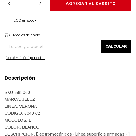
200
en stock
CAMBIAR CP
Entregas para el CP:
Medios de envío
CALCULAR
No sé mi código postal
Descripción
SKU: 588060
MARCA: JELUZ
LINEA: VERONA
CODIGO: 50407/2
MODULOS: 1
COLOR: BLANCO
DESCRIPCIÓN:
Electromecánicos - Línea superficie armadas - 1