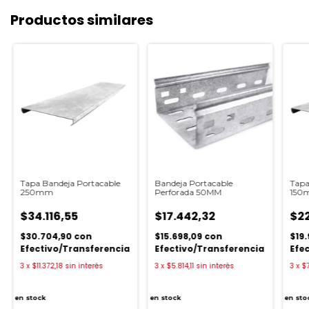
Productos similares
Tapa Bandeja Portacable
Bandeja Portacable
Tapa
250mm
Perforada 50MM
150
$34.116,55
$17.442,32
$22
$30.704,90
con
$15.698,09
con
$19
Efectivo/Transferencia
Efectivo/Transferencia
Efe
3
x
$11.372,18
sin interés
3
x
$5.814,11
sin interés
3
x
$7
en stock
en stock
en sto