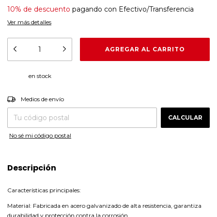
10% de descuento
pagando con Efectivo/Transferencia
Ver más detalles
en stock
CAMBIAR CP
Entregas para el CP:
Medios de envío
CALCULAR
No sé mi código postal
Descripción
Características principales:
Material: Fabricada en acero galvanizado de alta resistencia, garantiza
durabilidad y protección contra la corrosión.