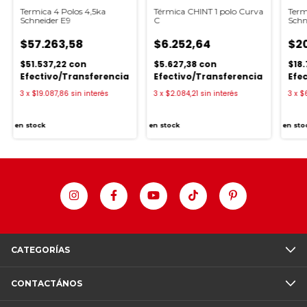
Termica 4 Polos 4,5ka
Térmica CHINT 1 polo Curva
Term
Schneider E9
C
Schn
$57.263,58
$6.252,64
$2
$51.537,22
con
$5.627,38
con
$18
Efectivo/Transferencia
Efectivo/Transferencia
Efe
3
x
$19.087,86
sin interés
3
x
$2.084,21
sin interés
3
x
$6
en stock
en stock
en sto
CATEGORÍAS
CONTACTÁNOS