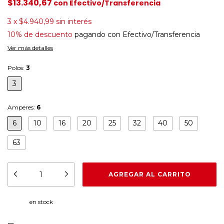
$13.340,67
con
Efectivo/Transferencia
3
x
$4.940,99
sin interés
10% de descuento
pagando con Efectivo/Transferencia
Ver más detalles
Polos:
3
3
Amperes:
6
6
10
16
20
25
32
40
50
63
en stock
CAMBIAR CP
Entregas para el CP: